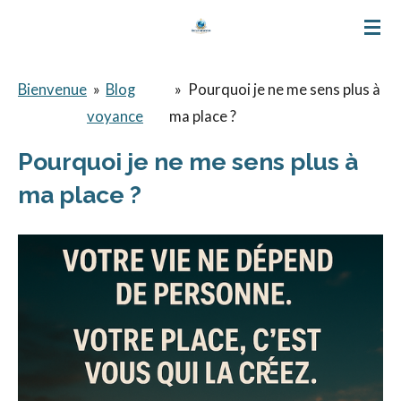
Passer
au
contenu
Bienvenue
»
Blog
»
Pourquoi je ne me sens plus à
principal
voyance
ma place ?
Pourquoi je ne me sens plus à
ma place ?