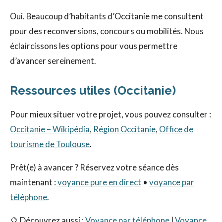
Oui. Beaucoup d’habitants d’Occitanie me consultent
pour des reconversions, concours ou mobilités. Nous
éclaircissons les options pour vous permettre
d’avancer sereinement.
Ressources utiles (Occitanie)
Pour mieux situer votre projet, vous pouvez consulter :
Occitanie – Wikipédia
,
Région Occitanie
,
Office de
tourisme de Toulouse
.
Prêt(e) à avancer ? Réservez votre séance dès
maintenant :
voyance pure en direct
•
voyance par
téléphone
.
🔮 Découvrez aussi :
Voyance par téléphone
|
Voyance