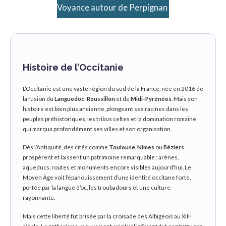
Voyance autour de Perpignan
Histoire de l’Occitanie
L’Occitanie est une vaste région du sud de la France, née en 2016 de
la fusion du
Languedoc-Roussillon
et de
Midi-Pyrénées
. Mais son
histoire est bien plus ancienne, plongeant ses racines dans les
peuples préhistoriques, les tribus celtes et la domination romaine
qui marqua profondément ses villes et son organisation.
Dès l’Antiquité, des cités comme
Toulouse
,
Nîmes
ou
Béziers
prospèrent et laissent un patrimoine remarquable : arènes,
aqueducs, routes et monuments encore visibles aujourd’hui. Le
Moyen Âge voit l’épanouissement d’une identité occitane forte,
portée par la langue d’oc, les troubadours et une culture
rayonnante.
Mais cette liberté fut brisée par la croisade des Albigeois au XIIIᵉ