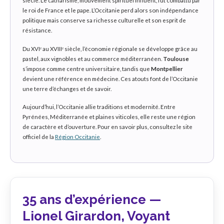
siècle. Le catharisme, mouvement spirituel influent, fut combattu par
le roi de France et le pape. L’Occitanie perd alors son indépendance
politique mais conserve sa richesse culturelle et son esprit de
résistance.
Du XVIᵉ au XVIIIᵉ siècle, l’économie régionale se développe grâce au
pastel, aux vignobles et au commerce méditerranéen.
Toulouse
s’impose comme centre universitaire, tandis que
Montpellier
devient une référence en médecine. Ces atouts font de l’Occitanie
une terre d’échanges et de savoir.
Aujourd’hui, l’Occitanie allie traditions et modernité. Entre
Pyrénées, Méditerranée et plaines viticoles, elle reste une région
de caractère et d’ouverture. Pour en savoir plus, consultez le site
officiel de la
Région Occitanie
.
35 ans d’expérience —
Lionel Girardon, Voyant