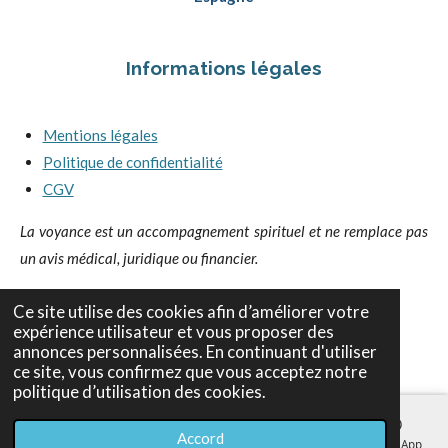
Informations légales
Mentions légales
Politique de confidentialité
CGV
La voyance est un accompagnement spirituel et ne remplace pas
un avis médical, juridique ou financier.
Ce site utilise des cookies afin d’améliorer votre
expérience utilisateur et vous proposer des
I
F
Y
annonces personnalisées. En continuant d'utiliser
n
a
o
ce site, vous confirmez que vous acceptez notre
s
c
u
politique d’utilisation des cookies.
t
e
T
a
b
u
Accord
g
o
b
E-mail
Téléphone
Carte
Facebook
WhatsApp