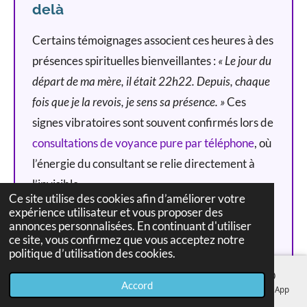
delà
Certains témoignages associent ces heures à des
présences spirituelles bienveillantes :
« Le jour du
départ de ma mère, il était 22h22. Depuis, chaque
fois que je la revois, je sens sa présence. »
Ces
signes vibratoires sont souvent confirmés lors de
consultations de voyance pure par téléphone
, où
l’énergie du consultant se relie directement à
l’invisible.
Ce site utilise des cookies afin d’améliorer votre
expérience utilisateur et vous proposer des
🪞 Les heures inversées : 12h21,
annonces personnalisées. En continuant d'utiliser
ce site, vous confirmez que vous acceptez notre
21h12...
politique d’utilisation des cookies.
Contrairement aux heures miroir, les heures
Accord
E-mail
Téléphone
Carte
Facebook
WhatsApp
inversées symbolisent souvent un