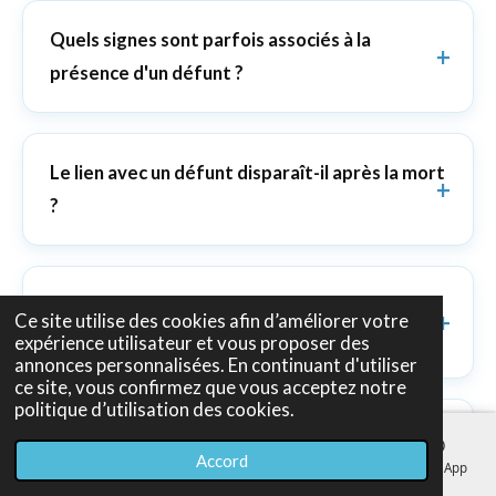
Quels signes sont parfois associés à la
présence d'un défunt ?
Le lien avec un défunt disparaît-il après la mort
?
Quand consulter un médium à propos d'un
Ce site utilise des cookies afin d’améliorer votre
défunt ?
expérience utilisateur et vous proposer des
annonces personnalisées. En continuant d'utiliser
ce site, vous confirmez que vous acceptez notre
politique d’utilisation des cookies.
La notion de passeur d'âme est-elle reconnue
Accord
E-mail
Téléphone
Carte
Facebook
WhatsApp
scientifiquement ?