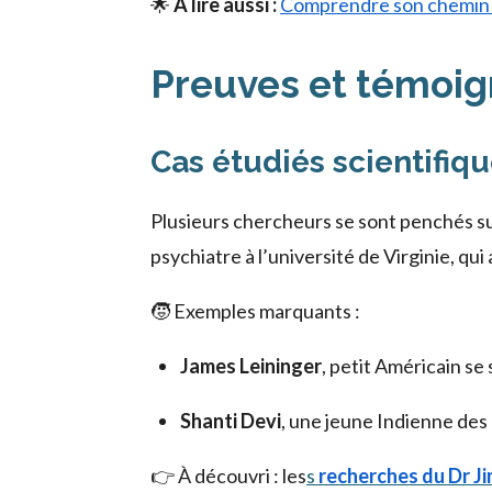
🌟
À lire aussi :
Comprendre son chemin d
Preuves et témoig
Cas étudiés scientifi
Plusieurs chercheurs se sont penchés sur
psychiatre à l’université de Virginie, qui
🧒 Exemples marquants :
James Leininger
, petit Américain se
Shanti Devi
, une jeune Indienne des 
👉 À découvri : les
s
recherches du Dr J