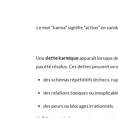
Le mot “karma” signifie “action” en sansk
Une
dette karmique
apparaît lorsque d
pas été résolus. Ces dettes peuvent se m
des schémas répétititifs (échecs, rup
des relations toxiques ou inexplicabl
des peurs ou blocages irrationnels.