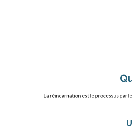
Qu
La réincarnation est le processus par l
U