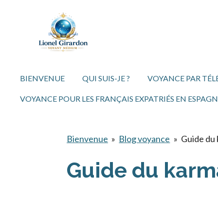
Passer
au
contenu
principal
BIENVENUE
QUI SUIS-JE ?
VOYANCE PAR TÉ
VOYANCE POUR LES FRANÇAIS EXPATRIÉS EN ESPAGN
Bienvenue
»
Blog voyance
»
Guide du
Guide du karm