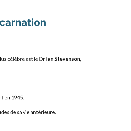
ncarnation
lus célèbre est le Dr
Ian Stevenson
,
rt en 1945.
udes de sa vie antérieure.