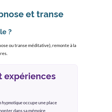
ypnose et transe
le ?
nose ou transe méditative), remonte à la
res.
t expériences
n hypnotique
occupe une place
remonter dans sa mémoire