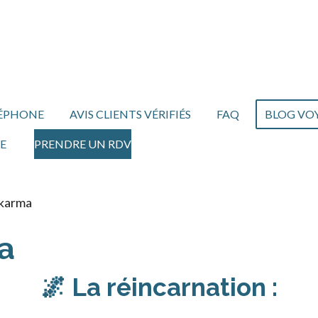
LÉPHONE
AVIS CLIENTS VÉRIFIÉS
FAQ
BLOG VO
E
PRENDRE UN RDV
 karma
a
🌌 La réincarnation :