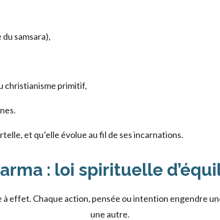
e du samsara),
 christianisme primitif,
ènes.
telle, et qu’elle évolue au fil de ses incarnations.
arma : loi spirituelle d’équi
use à effet. Chaque action, pensée ou intention engendre u
une autre.