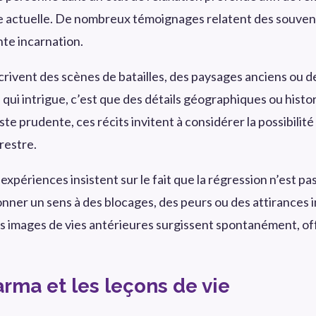
ie actuelle. De nombreux témoignages relatent des souveni
nte incarnation.
rivent des scènes de batailles, des paysages anciens ou d
 qui intrigue, c’est que des détails géographiques ou histor
este prudente, ces récits invitent à considérer la possibil
restre.
xpériences insistent sur le fait que la régression n’est p
onner un sens à des blocages, des peurs ou des attirances 
e des images de vies antérieures surgissent spontanément, 
arma et les leçons de vie