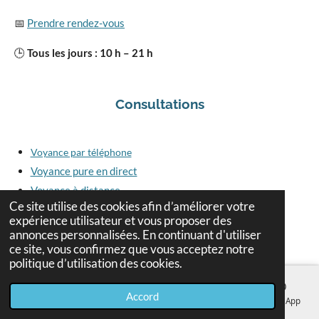
📅
Prendre rendez-vous
🕒
Tous les jours : 10 h – 21 h
Consultations
Voyance par téléphone
Voyance pure en direct
Voyance à distance
Ce site utilise des cookies afin d’améliorer votre
Voyance en ligne
expérience utilisateur et vous proposer des
Blog voyance
annonces personnalisées. En continuant d'utiliser
ce site, vous confirmez que vous acceptez notre
politique d’utilisation des cookies.
Voyance en Espagne pour les Français expatriés
Accord
E-mail
Téléphone
Carte
Facebook
WhatsApp
Voyance pour les Français expatriés en Espagne
|
Voyant