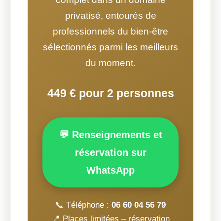
privatisé, entourés de
professionnels du bien-être
sélectionnés parmi les meilleurs
du moment.
449 € pour 2 personnes
💬 Renseignements et
réservation sur
WhatsApp
📞 Téléphone :
06 60 04 56 79
📍 Places limitées – réservation