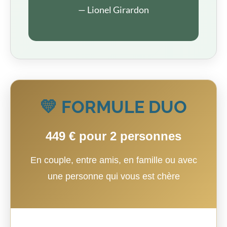
— Lionel Girardon
💛 FORMULE DUO
449 € pour 2 personnes
En couple, entre amis, en famille ou avec
une personne qui vous est chère