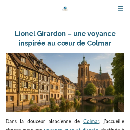
Passer
au
contenu
Lionel Girardon – une voyance
principal
inspirée au cœur de Colmar
Dans la douceur alsacienne de
Colmar
, j’accueille
chacun avec une
voyance pure et directe
, destinée à