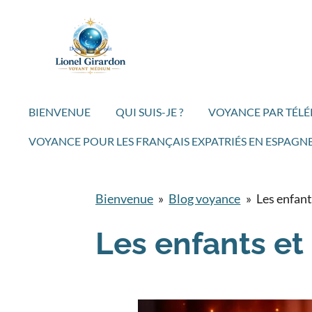
Passer
au
contenu
principal
BIENVENUE
QUI SUIS-JE ?
VOYANCE PAR TÉL
VOYANCE POUR LES FRANÇAIS EXPATRIÉS EN ESPAGN
Bienvenue
»
Blog voyance
»
Les enfant
Les enfants et