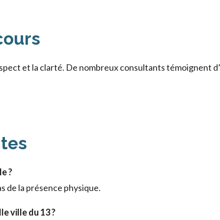
rcours
espect et la clarté. De nombreux consultants témoignent
ntes
le ?
as de la présence physique.
e ville du 13 ?