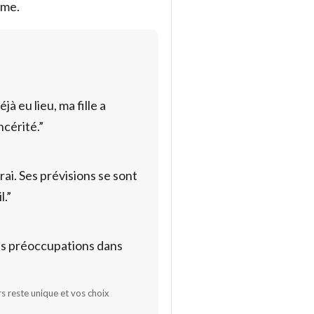
lme.
à eu lieu, ma fille a
ncérité.”
rai. Ses prévisions se sont
l.”
mes préoccupations dans
rs reste unique et vos choix