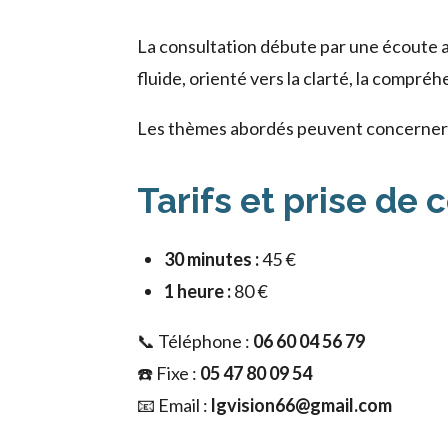
La consultation débute par une écoute a
fluide, orienté vers la clarté, la compré
Les thèmes abordés peuvent concerner l’a
Tarifs et prise de 
30 minutes :
45 €
1 heure :
80 €
📞 Téléphone :
06 60 04 56 79
☎️ Fixe :
05 47 80 09 54
📧 Email :
lgvision66@gmail.com