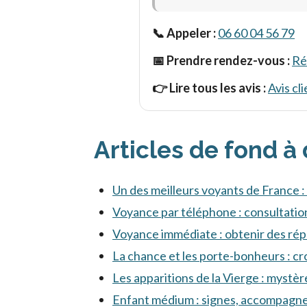
📞 Appeler :
06 60 04 56 79
📅 Prendre rendez-vous :
Ré
👉 Lire tous les avis :
Avis cli
Articles de fond à
Un des meilleurs voyants de France :
Voyance par téléphone : consultatio
Voyance immédiate : obtenir des rép
La chance et les porte-bonheurs : cr
Les apparitions de la Vierge : myst
Enfant médium : signes, accompagn