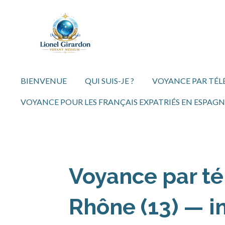
Passer
au
contenu
principal
BIENVENUE
QUI SUIS-JE ?
VOYANCE PAR TÉ
VOYANCE POUR LES FRANÇAIS EXPATRIÉS EN ESPAGN
Voyance par t
Rhône (13) — i