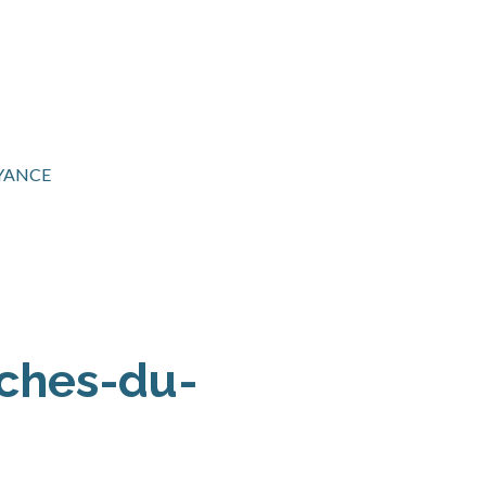
YANCE
uches-du-