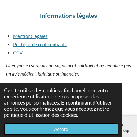
Informations légales
Mentions légales
Politique de confidentialité
CGV
La voyance est un accompagnement spirituel et ne remplace pas
un avis médical, juridique ou financier.
Ce site utilise des cookies afin d’améliorer votre
expérience utilisateur et vous proposer des
I
F
Y
annonces personnalisées. En continuant d'utiliser
n
a
o
ce site, vous confirmez que vous acceptez notre
s
c
u
politique d’utilisation des cookies.
t
e
T
a
b
u
Accord
g
o
b
E-mail
Téléphone
Carte
Facebook
WhatsApp
r
o
e