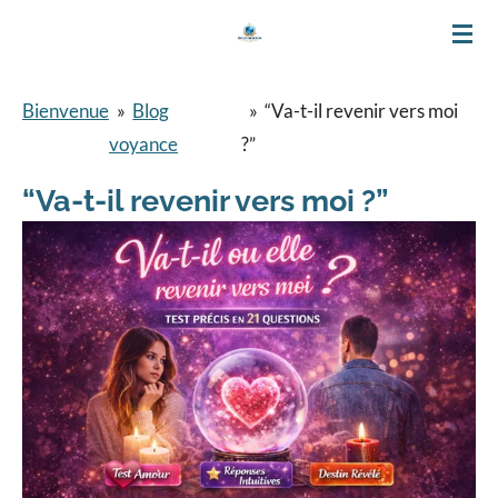
Passer
au
contenu
Bienvenue
»
Blog
»
“Va-t-il revenir vers moi
principal
voyance
?”
“Va-t-il revenir vers moi ?”