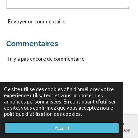
Envoyer un commentaire
Commentaires
Il n'y a pas encore de commentaire.
Ce site utilise des cookies afin d’améliorer votre
Lionel Girardon
expérience utilisateur et vous proposer des
Voyant Médium Pur
annonces personnalisées. En continuant d'utiliser
ce site, vous confirmez que vous acceptez notre
politique d’utilisation des cookies.
Voyance par téléphone sérieuse et confidentielle.
Consultations en France, DOM-TOM et pays francophones.
Accord
E-mail
Téléphone
Carte
Facebook
WhatsApp