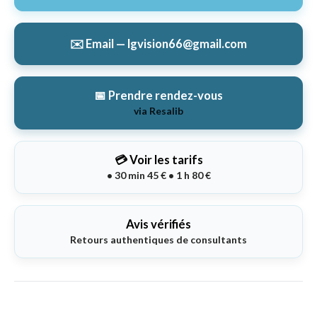
✉️ Email — lgvision66@gmail.com
📅 Prendre rendez-vous
via Resalib
💳 Voir les tarifs
• 30 min 45 € • 1 h 80 €
Avis vérifiés
Retours authentiques de consultants