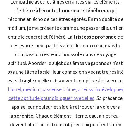
L'empathie avec les âmes errantes via les éléments,
c'est être à l'écoute du
murmure ténébreux
qui
résonne en écho de ces êtres égarés. En ma qualité de
médium, je me présente comme une passerelle, un lien
entre le concret et l'éthéré. La
tristesse profonde
de
ces esprits peut parfois alourdir mon cœur, mais la
compassion reste ma boussole dans ce voyage
spirituel. Aborder le sujet des âmes vagabondes n'est
pas une tâche facile : leur connexion avec notre réalité
est si fragile qu'elle est souvent complexe à discerner.
Lionel, médium passeuse d'âme, a réussi à développer
cette aptitude pour dialoguer avec elles
.
Sa présence
apaise leur douleur et aide à retrouver la voie vers
la
sérénité
. Chaque élément – terre, eau, air et feu –
devient alors un instrument précieux pour entrer en