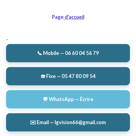
Page
d'accueil
-
📞 Mobile — 06 60 04 56 79
☎️ Fixe — 05 47 80 09 54
💬 WhatsApp — Écrire
✉️ Email — lgvision66@gmail.com