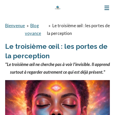
Passer
au
contenu
Bienvenue
»
Blog
»
Le troisième œil : les portes de
principal
voyance
la perception
Le troisième œil : les portes de
la perception
"Le troisième œil ne cherche pas à voir l'invisible. Il apprend
surtout à regarder autrement ce qui est déjà présent."