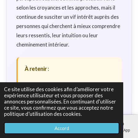
selon les croyances et les approches, mais il
continue de susciter un vif intérêt auprès des
personnes qui cherchent à mieux comprendre
leurs ressentis, leur intuition ou leur
cheminement intérieur.
À retenir :
Le troisième œil est avant tout un
Ce site utilise des cookies afin d’améliorer votre
expérience utilisateur et vous proposer des
symbole ancien de connaissance
annonces personnalisées. En continuant d'utiliser
intérieure. Bien avant d'être associé à
ce site, vous confirmez que vous acceptez notre
politique d’utilisation des cookies.
la voyance moderne, il représentait
déjà la sagesse, le discernement et la
Accord
E-mail
Téléphone
Carte
Facebook
WhatsApp
capacité à regarder au-delà des